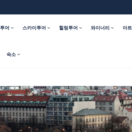
춤투어
스카이투어
힐링투어
와이너리
아
숙소