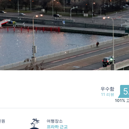
우수함
5
11 리뷰
101%
인원
여행장소
프라하 근교