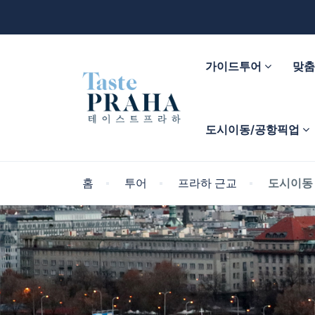
가이드투어
맞
도시이동/공항픽업
홈
투어
프라하 근교
도시이동