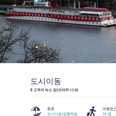
도시이동
고객의 숙소 앞(프라하 시내)
종류
여행팀
도시이동/공항픽업
10 명