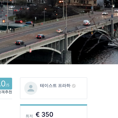
.0
/5
테이스트 프라하
 고객추천
€ 350
최저