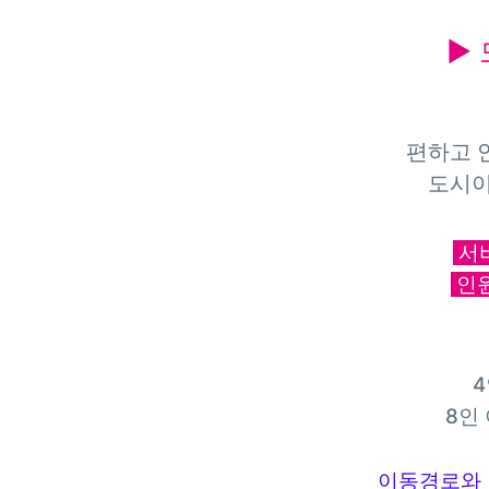
▶
편하고 
도시이
서
인원
4
8인 
이동경로와 