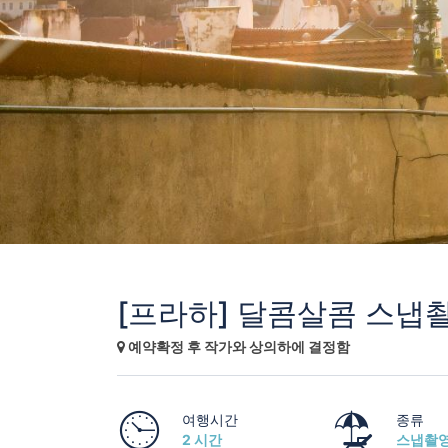
[프라하] 달콤살콤 스냅
예약확정 후 작가와 상의하에 결정함
여행시간
종류
2 시간
스냅촬