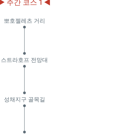
▶ 주간 코스 1 ◀
뽀호젤레츠 거리
스트라호프 전망대
성채지구 골목길