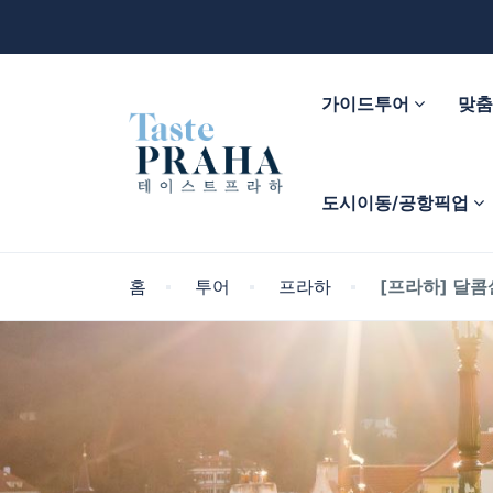
가이드투어
맞
도시이동/공항픽업
홈
투어
프라하
[프라하] 달