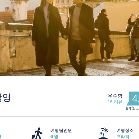
촬영
우수함
4
16 리뷰
94%
여행팀인원
여행장소
영
6 명
프라하