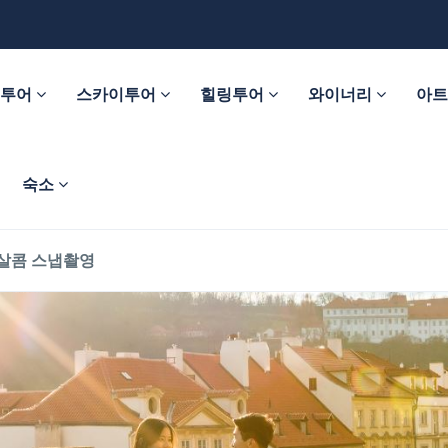
춤투어
스카이투어
힐링투어
와이너리
아
숙소
콤살콤 스냅촬영