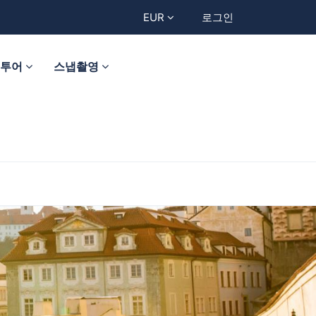
EUR
로그인
트투어
스냅촬영