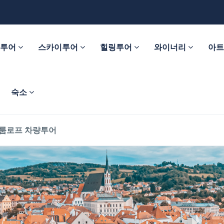
춤투어
스카이투어
힐링투어
와이너리
아
숙소
룸로프 차량투어