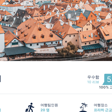
어
우수함
5
10 리뷰
100%
여행팀인원
여행장소
어
20 명
프라하 근