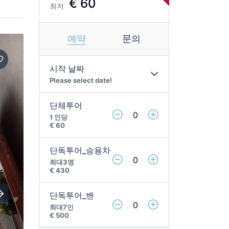
€ 60
최저
예약
문의
시작 날짜
Please select date!
단체투어
1 인당
€ 60 ㅤㅤㅤ
단독투어_승용차
최대3명
€ 430 ㅤㅤㅤ
단독투어_밴
최대7인
€ 500 ㅤㅤㅤ