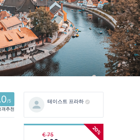
.0
/5
테이스트 프라하
 고객추천
20%
€ 75
교