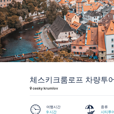
체스키크룸로프 차량투
cesky krumlov
여행시간
종류
9 시간
시티투