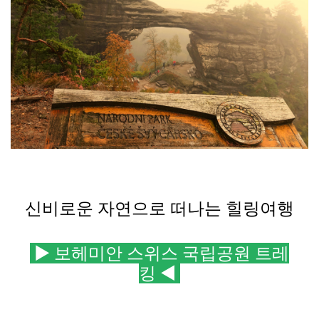
신비로운 자연으로 떠나는
힐링여행
▶
보헤미안 스위스 국립공원 트레
킹
◀