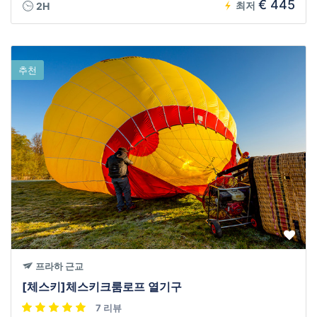
€ 445
최저
2H
추천
프라하 근교
[체스키]체스키크룸로프 열기구
7 리뷰