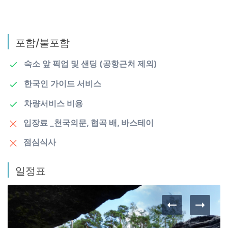
포함/불포함
숙소 앞 픽업 및 샌딩 (공항근처 제외)
한국인 가이드 서비스
차량서비스 비용
입장료 _천국의문, 협곡 배, 바스테이
점심식사
일정표