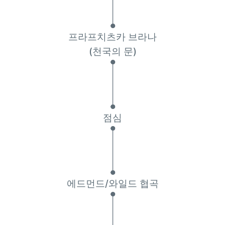
프라프치츠카 브라나
(천국의 문)
점심
에드먼드/와일드 협곡