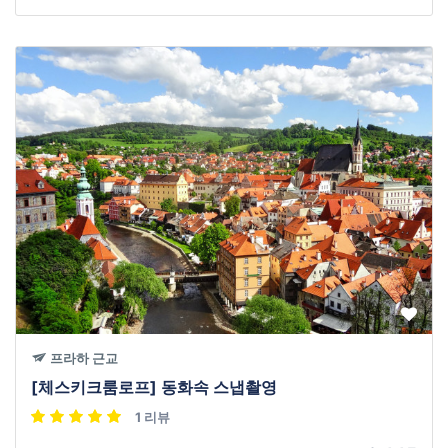
프라하 근교
[체스키크룸로프] 동화속 스냅촬영
1 리뷰