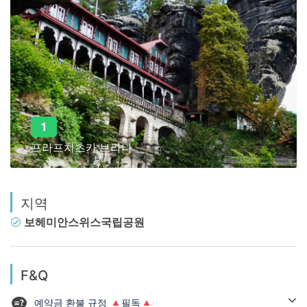
1
프라프치츠카 브라나
지역
보헤미안스위스국립공원
F&Q
예약금 환불 규정 🔺필독🔺