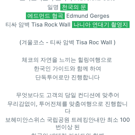
일명
천국의 문
에드먼드 협곡
Edmund Gerges
티싸 암벽 Tisa Rock Wall
나니아 연대기 촬영지
(겨울코스 - 티싸 암벽 Tisa Roc Wall )
체코의 자연을 느끼는 힐링여행으로
한국인 가이드와 함께 하여
단독투어로만 진행합니다
무엇보다도 고객의 당일 컨디션에 맞추어
무리감없이, 투어전체를 맞춤여행으로 진행합니
다
보헤미안스위스 국립공원 트레킹안내만 최소 100
번이상 된