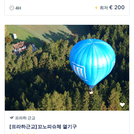
€ 200
최저
4H
프라하 근교
[프라하근교]꼬노피슈체 열기구