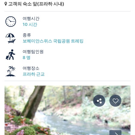
고객의 숙소 앞(프라하 시내)
여행시간
10 시간
종류
보헤미안스위스 국립공원 트레킹
여행팀인원
8 명
여행장소
프라하 근교