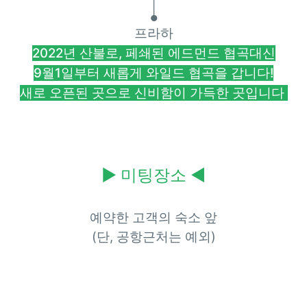
프라하
2022년 산불로, 페쇄된 에드먼드 협곡대신
9월1일부터 새롭게 와일드 협곡을 갑니다!
새로 오픈된 곳으로 신비함이 가득한 곳입
니다
▶
미팅장소
◀
예약한 고객의 숙소 앞
(단, 공항근처는 예외)